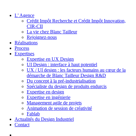
L’ Agence
Crédit Impôt Recherche et Crédit Impôt Innovation,
CIR-CII
La vie chez Blanc Tailleur
Rejoignez-nous
Réalisations
Process
Expertises
Expertise en UX Design
UI Design : interface à haut potentiel
UX / UI design : les facteurs humains au cœur de la
démarche de Blanc Tailleur Design R&D
Du concept à la pré-industrialisation
Spécialiste du design de produits endurcis
Expertise en design
Expertise en ingénierie
Management agile de projets
Animation de session de créativité
Fablab
Actualités du Design Industriel
Contact