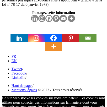
personnes physiques auxquelles elles s’appliquent » (article 4 de la
loi n° 78-17 du 6 janvier 1978).
Partagez cette information
FR
EN
Twitter
/
Facebook
/
LinkedIn
/
Haut de page
/
Mentions légales
© 2022 - Tous droits réservés
Ce site web stocke les cookies sur votre ordinateur. Ces cookies sont
utilisés pour collecter des informations sur la manière dont vous
interagissez avec notre site web et nous permettent de nous souvenir